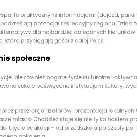
wsparte praktycznymi informacjami (dojazd, parki
odkreślają potencjał rekreacyjny regionu. Dzięki 
lternatywy dla najbardziej obleganych kierunkó
które przyciągają gości z całej Polski.
nie społeczne
ycje, ale również bogate życie kulturalne i aktyw
owane sekcje poświęcone instytucjom kultury, wy
prez przez organizatorów, prezentacja lokalnych
nasze miasto Chodzież staje się nie tylko hasłem 
du. Ujęcie edukacji – od przedszkola po szkoły p
odego pokolenia.