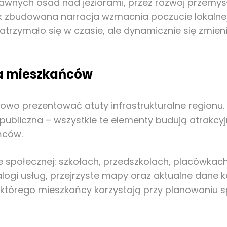
dawnych osad nad jeziorami, przez rozwój przemys
Tak zbudowana narracja wzmacnia poczucie lokalnej
zatrzymało się w czasie, ale dynamicznie się zmie
la mieszkańców
owo prezentować atuty infrastrukturalne regionu.
publiczna – wszystkie te elementy budują atrakc
ńców.
rze społecznej: szkołach, przedszkolach, placówka
ogi usług, przejrzyste mapy oraz aktualne dane k
z którego mieszkańcy korzystają przy planowaniu