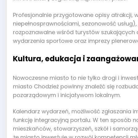
Profesjonalnie przygotowane opisy atrakcji, 
niepełnosprawnościami, sezonowość usług), p
rozpoznawalne wśród turystów szukających a
wydarzenia sportowe oraz imprezy plenerowe, 
Kultura, edukacja i zaangażowa
Nowoczesne miasto to nie tylko drogi i inwest
miasto Chodzież powinny znaleźć się rozbud
pozarządowym i inicjatywom lokalnym.
Kalendarz wydarzeń, możliwość zgłaszania im
funkcję integracyjną portalu. W ten sposób 
mieszkańców, stowarzyszeń, szkół i samorzą
że miasto inwestuje w rozwój kompetencji mł