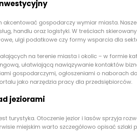
inwestycyjny
ien akcentować gospodarczy wymiar miasta. Nasz
usług, handlu oraz logistyki. W treściach skierow
łowe, ulgi podatkowe czy formy wsparcia dla sekt
iałających na terenie miasta i okolic – w formie k
kingową, ułatwiającą nawiązywanie kontaktów biz
ościami gospodarczymi, ogłoszeniami o naborach 
rtalu jako narzędzia pracy dla przedsiębiorców.
ad jeziorami
est turystyka. Otoczenie jezior i lasów sprzyja r
rwisie miejskim warto szczegółowo opisać szlaki pi