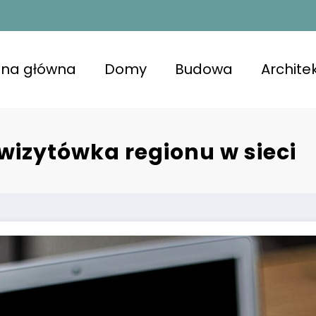
ona główna
Domy
Budowa
Archite
kojna przestrzeń z lśniącymi powierzchniami, u
niająca komfort i zdrowie.
wizytówka regionu w sieci