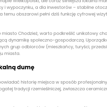
apie Wielkopolski, ale coraz silniejsza lokalna ma
y i wypoczynku, a dla inwestorów – stabilne otoc
a temu obszarowi pełni dziś funkcję cyfrowej wizy
miasto Chodzież, warto podkreślić unikatowy chara
osnącą dynamikę społeczno-gospodarczą. Uporządk
nych grup odbiorców (mieszkańcy, turyści, przedsi
ju miasta.
okalną dumę
owiadać historię miejsca w sposób profesjonalny
gatej tradycji rzemieślniczej, zwłaszcza ceramiczn