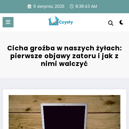
Skip
6 sierpnia, 2026
8:38:43 AM
to
content
Czysty
Czysty dom to spokojna przestrzeń z lśniącymi
powierzchniami, uporządkowanymi pomieszczeniami i
świeżym powietrzem, zapewniająca komfort i zdrowie.
Cicha groźba w naszych żyłach:
pierwsze objawy zatoru i jak z
nimi walczyć