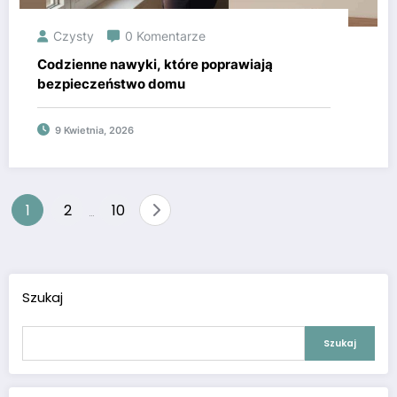
Czysty
0 Komentarze
Codzienne nawyki, które poprawiają
bezpieczeństwo domu
9 Kwietnia, 2026
Nawigacja
1
2
10
…
po
wpisach
Szukaj
Szukaj