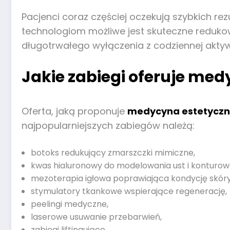
Pacjenci coraz częściej oczekują szybkich r
technologiom możliwe jest skuteczne redukow
długotrwałego wyłączenia z codziennej aktyw
Jakie zabiegi oferuje me
Oferta, jaką proponuje
medycyna estetycz
najpopularniejszych zabiegów należą:
botoks redukujący zmarszczki mimiczne,
kwas hialuronowy do modelowania ust i konturow
mezoterapia igłowa poprawiająca kondycję skóry
stymulatory tkankowe wspierające regenerację,
peelingi medyczne,
laserowe usuwanie przebarwień,
zabiegi liftingujące,