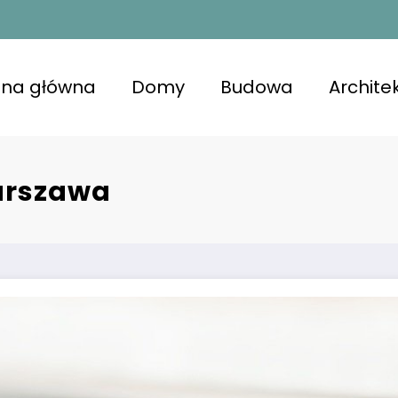
ona główna
Domy
Budowa
Archite
kojna przestrzeń z lśniącymi powierzchniami, u
niająca komfort i zdrowie.
arszawa