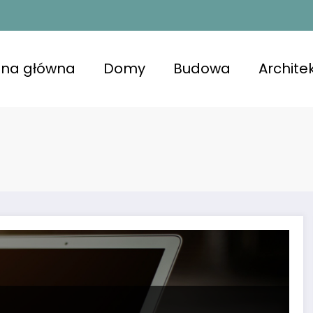
ona główna
Domy
Budowa
Archite
kojna przestrzeń z lśniącymi powierzchniami, u
niająca komfort i zdrowie.