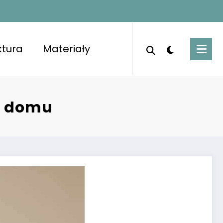
ktura
Materiały
porządkowanymi pomieszczeniami i świeżym
o domu