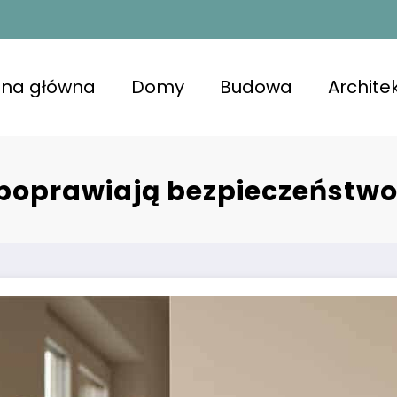
ona główna
Domy
Budowa
Archite
kojna przestrzeń z lśniącymi powierzchniami, u
niająca komfort i zdrowie.
 poprawiają bezpieczeństw