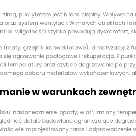
zimą, priorytetem jest bilans cieplny. Wpływa na ni
zna oraz system wentylacji. W małych obiektach ró
troli wilgotności szybko powodują dyskomfort, skr
e (maty, grzejniki konwektorowe), klimatyzację z f
 się ogrzewanie podłogowe i rekuperacja. Z punkt
roli temperatury oraz szybkie dogrzewanie po przy
adomego doboru materiałów wykończeniowych, ab
rzymanie w warunkach zewnęt
ku: nasłonecznienie, opady, wiatr, zmiany tempera
zględniać detale budowlane ograniczające degrad
 właściwie zaprojektowany taras i odprowadzenie 