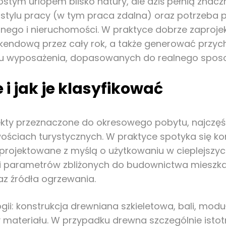
stym urlopem blisko natury, ale dziś pełnią znaczni
ylu pracy (w tym praca zdalna) oraz potrzeba pr
znego i nieruchomości. W praktyce dobrze zapro
endową przez cały rok, a także generować przyc
ardu wyposażenia, dopasowanych do realnego spos
i jak je klasyfikować
ekty przeznaczone do okresowego pobytu, najczęśc
ciach turystycznych. W praktyce spotyka się ko
rojektowane z myślą o użytkowaniu w cieplejszyc
lei parametrów zbliżonych do budownictwa mieszka
raz źródła ogrzewania.
ii: konstrukcja drewniana szkieletowa, bali, mod
ateriału. W przypadku drewna szczególnie istotn