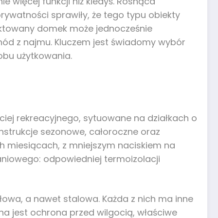
e więcej funkcji niż kiedyś. Rosnąca
ywatności sprawiły, że tego typu obiekty
jektowany domek może jednocześnie
hód z najmu. Kluczem jest świadomy wybór
obu użytkowania.
iej rekreacyjnego, sytuowane na działkach o
nstrukcje sezonowe, całoroczne oraz
h miesiącach, z mniejszym naciskiem na
niowego: odpowiedniej termoizolacji
ułowa, a nawet stalowa. Każda z nich ma inne
a jest ochrona przed wilgocią, właściwe