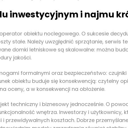
lu inwestycyjnym i najmu k
k operator obiektu noclegowego. O sukcesie decydu
zty stałe. Należy uwzględnić sprzątanie, serwis 
wane domki letniskowe są skalowalne: można budo
ury jakości.
ogami formalnymi oraz bezpieczeństwo: czujniki 
erunek obiektu buduje się konsekwencją: czytelny op
na oceny, a w konsekwencji na obłożenie.
kt techniczny i biznesowy jednocześnie. O powodz
unkcjonalność wnętrza. Inwestorzy i użytkownicy, 
ści i przewidywalnych kosztach. Dobrze przemyśla