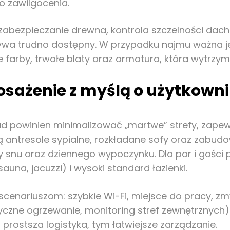
o zawilgocenia.
zabezpieczanie drewna, kontrola szczelności dachu 
 bywa trudno dostępny. W przypadku najmu ważna j
ne farby, trwałe blaty oraz armatura, która wytrzy
osażenie z myślą o użytkown
kład powinien minimalizować „martwe” strefy, zap
są antresole sypialne, rozkładane sofy oraz zabudo
efy snu oraz dziennego wypoczynku. Dla par i gośc
sauna, jacuzzi) i wysoki standard łazienki.
nariuszom: szybkie Wi-Fi, miejsce do pracy, zm
zne ogrzewanie, monitoring stref zewnętrznych).
prostsza logistyka, tym łatwiejsze zarządzanie.