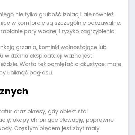
ego nie tylko grubość izolacji, ale również
żnice w komforcie są szczególnie odczuwalne:
aplanie pary wodnej i ryzyko zagrzybienia.
unkcją grzania, kominki wolnostojące lub
u widzenia eksploatacji ważne jest
jeździe. Warto też pamiętać o akustyce: małe
y uniknąć pogłosu.
rznych
tur oraz okresy, gdy obiekt stoi
ację: okapy chroniące elewację, poprawne
wody. Częstym błędem jest zbyt mały