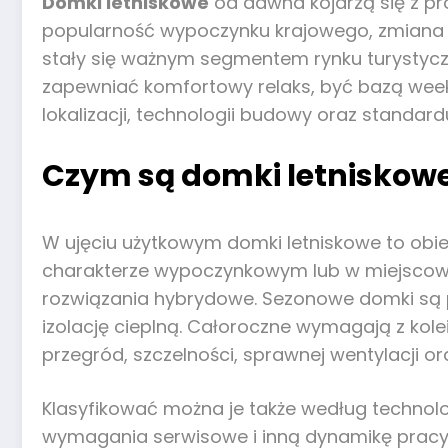
Domki letniskowe
od dawna kojarzą się z pro
popularność wypoczynku krajowego, zmiana st
stały się ważnym segmentem rynku turystyc
zapewniać komfortowy relaks, być bazą week
lokalizacji, technologii budowy oraz stand
Czym są domki letniskowe 
W ujęciu użytkowym domki letniskowe to obi
charakterze wypoczynkowym lub w miejscowoś
rozwiązania hybrydowe. Sezonowe domki są p
izolację cieplną. Całoroczne wymagają z ko
przegród, szczelności, sprawnej wentylacji o
Klasyfikować można je także według technolog
wymagania serwisowe i inną dynamikę pracy m