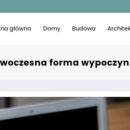
ona główna
Domy
Budowa
Archite
kojna przestrzeń z lśniącymi powierzchniami, u
niająca komfort i zdrowie.
owoczesna forma wypoczynku