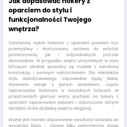
Jak dopasować hokery z
oparciem do stylu i
funkcjonalności Twojego
wnętrza?
Ostateczny wybór hokerów z oparciem powinien być
przemyślany i dostosowany zarówno do estetyki
pomieszczenia, jak i indywidualnych potrzeb
domowników. W przypadku wnętrz utrzymanych w stylu
loftowym idealnie sprawdzą się modele z metalową
konstrukcją i surowym wykończeniem. Dla miłośników
stylu skandynawskiego odpowiednie będą lekkie,
drewniane wersje z jasnym siedziskiem, często
tapicerowane tkaninami w naturalnych kolorach. W
przestrzeniach glamour warto postawić na hokery z
oparciem tapicerowane welurem i wykończone złotymi
detalami, które dodadzą wnętrzu elegancji.
Ważne jest również dopasowanie wysokości siedziska do
wysokości blatu – różnice kilku centymetrów mogą