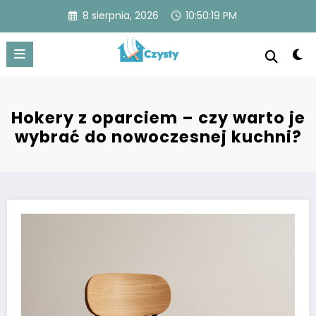
Skip
8 sierpnia, 2026
10:50:20 PM
to
content
Czysty
Czysty dom to spokojna przestrzeń z lśniącymi
powierzchniami, uporządkowanymi pomieszczeniami i
świeżym powietrzem, zapewniająca komfort i zdrowie.
Hokery z oparciem – czy warto je
wybrać do nowoczesnej kuchni?