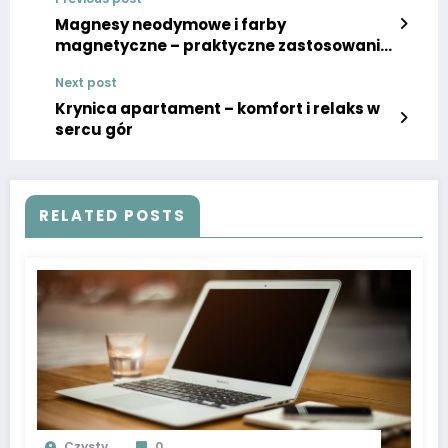
Magnesy neodymowe i farby
magnetyczne – praktyczne zastosowanie
w nowoczesnych wnętrzach
Next post
Krynica apartament – komfort i relaks w
sercu gór
RELATED POSTS
Czysty
0