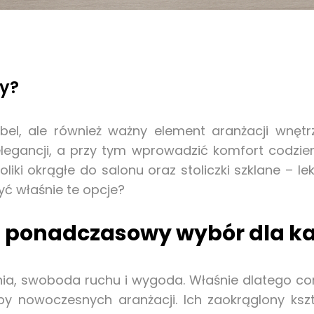
wy?
ebel, ale również ważny element aranżacji wnę
elegancji, a przy tym wprowadzić komfort codzie
liki okrągłe do salonu oraz stoliczki szklane – l
yć właśnie te opcje?
u – ponadczasowy wybór dla 
monia, swoboda ruchu i wygoda. Właśnie dlatego c
eby nowoczesnych aranżacji. Ich zaokrąglony kszt