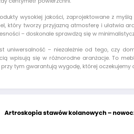
ażdy centymetr powierzchni.
rodukty wysokiej jakości, zaprojektowane z myśl
l, który tworzy przyjazną atmosferę i ułatwia ar
czesności – doskonale sprawdzą się w minimalistyc
 uniwersalność – niezależnie od tego, czy dom
cią wpisują się w różnorodne aranżacje. To mebl
 a przy tym gwarantują wygodę, której oczekuje
Artroskopia stawów kolanowych – nowocz