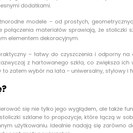
zesnymi dodatkami.
óżnorodne modele – od prostych, geometrycznych
 połączenia materiałów sprawiają, że stoliczki
stym elementem dekoracyjnym.
 i praktyczny – łatwy do czyszczenia i odporny na
zazwyczaj z hartowanego szkła, co zwiększa ich 
to zatem wybór na lata – uniwersalny, stylowy i f
ę?
ierować się nie tylko jego wyglądem, ale także fu
toliczki szklane to propozycje, które łączą w sobi
ym użytkowaniu. Idealnie nadają się zarówno do 