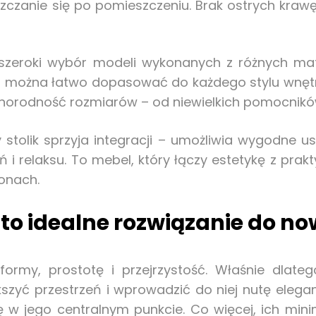
zczanie się po pomieszczeniu. Brak ostrych kraw
 szeroki wybór modeli wykonanych z różnych ma
onu można łatwo dopasować do każdego stylu wnętr
óżnorodność rozmiarów – od niewielkich pomocników
 stolik sprzyja integracji – umożliwia wygodne us
 i relaksu. To mebel, który łączy estetykę z prak
lonach.
e to idealne rozwiązanie do n
ormy, prostotę i przejrzystość. Właśnie dlate
zyć przestrzeń i wprowadzić do niej nutę elegan
się w jego centralnym punkcie. Co więcej, ich mi