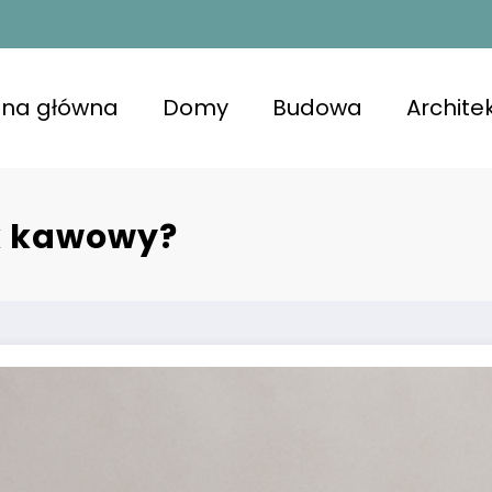
ona główna
Domy
Budowa
Archite
kojna przestrzeń z lśniącymi powierzchniami, u
niająca komfort i zdrowie.
ik kawowy?