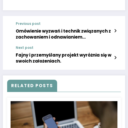
Previous post
Omówienie wyzwań i technik związanych z
zachowaniem i odnawianiem
historycznych budowli oraz zabytków
Next post
architektonicznych
Fajny i przemyślany projekt wyróżnia się w
swoich założeniach.
RELATED POSTS