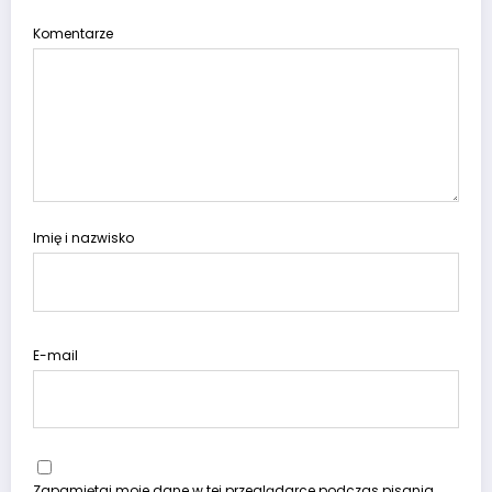
Komentarze
Imię i nazwisko
E-mail
Zapamiętaj moje dane w tej przeglądarce podczas pisania