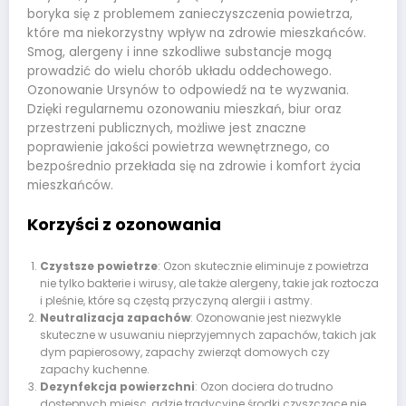
boryka się z problemem zanieczyszczenia powietrza,
które ma niekorzystny wpływ na zdrowie mieszkańców.
Smog, alergeny i inne szkodliwe substancje mogą
prowadzić do wielu chorób układu oddechowego.
Ozonowanie Ursynów to odpowiedź na te wyzwania.
Dzięki regularnemu ozonowaniu mieszkań, biur oraz
przestrzeni publicznych, możliwe jest znaczne
poprawienie jakości powietrza wewnętrznego, co
bezpośrednio przekłada się na zdrowie i komfort życia
mieszkańców.
Korzyści z ozonowania
Czystsze powietrze
: Ozon skutecznie eliminuje z powietrza
nie tylko bakterie i wirusy, ale także alergeny, takie jak roztocza
i pleśnie, które są częstą przyczyną alergii i astmy.
Neutralizacja zapachów
: Ozonowanie jest niezwykle
skuteczne w usuwaniu nieprzyjemnych zapachów, takich jak
dym papierosowy, zapachy zwierząt domowych czy
zapachy kuchenne.
Dezynfekcja powierzchni
: Ozon dociera do trudno
dostępnych miejsc, gdzie tradycyjne środki czyszczące nie