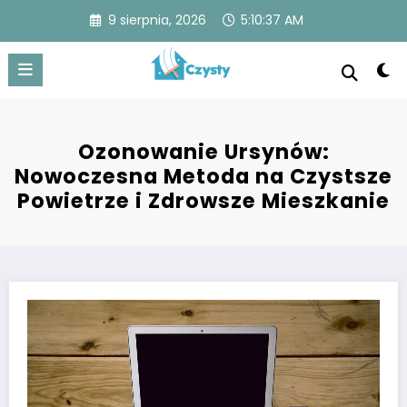
Skip
9 sierpnia, 2026
5:10:37 AM
to
content
Czysty
Czysty dom to spokojna przestrzeń z lśniącymi
powierzchniami, uporządkowanymi pomieszczeniami i
świeżym powietrzem, zapewniająca komfort i zdrowie.
Ozonowanie Ursynów:
Nowoczesna Metoda na Czystsze
Powietrze i Zdrowsze Mieszkanie