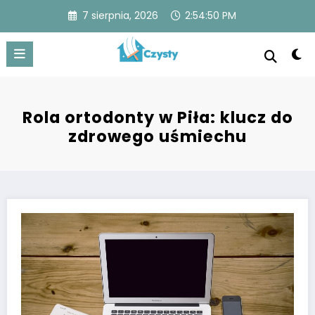
Skip
7 sierpnia, 2026
2:54:50 PM
to
content
Czysty
Czysty dom to spokojna przestrzeń z lśniącymi
powierzchniami, uporządkowanymi pomieszczeniami i
świeżym powietrzem, zapewniająca komfort i zdrowie.
Rola ortodonty w Piła: klucz do
zdrowego uśmiechu