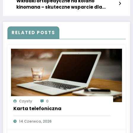
Wkładki ortopedyczne na kolano
kinomana – skuteczne wsparcie dla
miłośników filmów
RELATED POSTS
Czysty
0
Karta telefoniczna
14 Czerwca, 2026