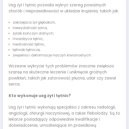
Usg żył i tętnic pozwala wykryć szereg poważnych
chorób i nieprawidłowości w układzie krążenia, takich jak:
zakrzepica żył głębokich,
niewydolność żylna,
żylaki kończyn dolnych,
miażdżyca tętnic,
niedrożność tętnic,
tętniaki tętnicze,
zwężenia i deformacje naczyń krwionośnych.
Wczesne wykrycie tych problemów znacznie zwiększa
szansę na skuteczne leczenie i uniknięcie groźnych
powikłań, takich jak zatorowość płucna, udar czy zawał
serca.
Kto wykonuje usg żył i tętnic?
Usg żył i tętnic wykonują specjaliści z zakresu radiologii,
angiologii, chirurgii naczyniowej, a także flebolodzy. Są to
lekarze posiadający odpowiednie kwalifikacje i
doświadczenie, umożliwiające im prawidłową