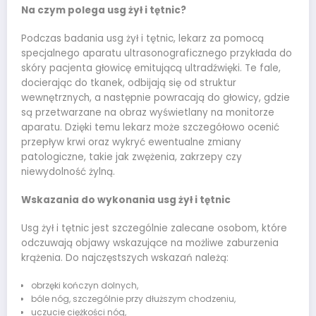
Na czym polega usg żył i tętnic?
Podczas badania usg żył i tętnic, lekarz za pomocą
specjalnego aparatu ultrasonograficznego przykłada do
skóry pacjenta głowicę emitującą ultradźwięki. Te fale,
docierając do tkanek, odbijają się od struktur
wewnętrznych, a następnie powracają do głowicy, gdzie
są przetwarzane na obraz wyświetlany na monitorze
aparatu. Dzięki temu lekarz może szczegółowo ocenić
przepływ krwi oraz wykryć ewentualne zmiany
patologiczne, takie jak zwężenia, zakrzepy czy
niewydolność żylną.
Wskazania do wykonania usg żył i tętnic
Usg żył i tętnic jest szczególnie zalecane osobom, które
odczuwają objawy wskazujące na możliwe zaburzenia
krążenia. Do najczęstszych wskazań należą:
obrzęki kończyn dolnych,
bóle nóg, szczególnie przy dłuższym chodzeniu,
uczucie ciężkości nóg,