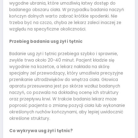
wygodne ubrania, które umożliwią łatwy dostęp do
badanego obszaru ciała. W przypadku badania naczyń
kończyn dolnych warto zabrać krótkie spodenki. Nie
trzeba być na czczo, chyba że lekarz zaleci inaczej ze
względu na specyficzne okoliczności.
Przebieg badania usg żył i tętnic
Badanie usg żył i tętnic przebiega szybko i sprawnie,
zwykle trwa około 20-40 minut. Pacjent kładzie się
wygodnie na kozetce, a lekarz nakłada na skórę
specjalny żel przewodzący, który umożliwia precyzyjne
przenikanie ultradźwięków do wnętrza ciała. Głowica
aparatu przesuwana jest po skórze wzdłuż badanych
naczyń, co pozwala na dokładną ocenę ich struktury
oraz przepływu krwi. W trakcie badania lekarz może
poprosić pacjenta o zmianę pozycji ciała lub wykonanie
określonych ruchów kończynami, aby lepiej uwidocznić
określone struktury.
Co wykrywa usg żył i tętnic?