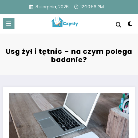
Skip
8 sierpnia, 2026
12:20:57 PM
to
content
Czysty
Czysty dom to spokojna przestrzeń z lśniącymi
powierzchniami, uporządkowanymi pomieszczeniami i
świeżym powietrzem, zapewniająca komfort i zdrowie.
Usg żył i tętnic – na czym polega
badanie?