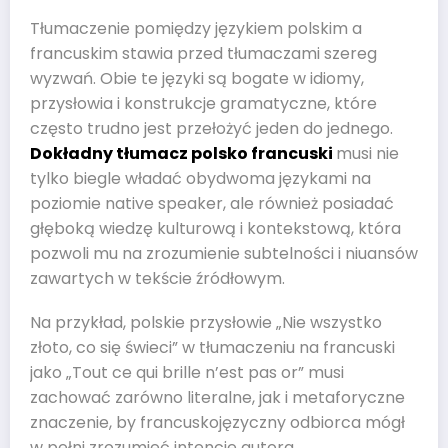
Tłumaczenie pomiędzy językiem polskim a
francuskim stawia przed tłumaczami szereg
wyzwań. Obie te języki są bogate w idiomy,
przysłowia i konstrukcje gramatyczne, które
często trudno jest przełożyć jeden do jednego.
Dokładny tłumacz polsko francuski
musi nie
tylko biegle władać obydwoma językami na
poziomie native speaker, ale również posiadać
głęboką wiedzę kulturową i kontekstową, która
pozwoli mu na zrozumienie subtelności i niuansów
zawartych w tekście źródłowym.
Na przykład, polskie przysłowie „Nie wszystko
złoto, co się świeci” w tłumaczeniu na francuski
jako „Tout ce qui brille n’est pas or” musi
zachować zarówno literalne, jak i metaforyczne
znaczenie, by francuskojęzyczny odbiorca mógł
w pełni zrozumieć intencje autora.