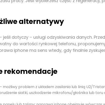
u pracy. Jeśli wybierzesz część z regeneracji, pr
żliwe alternatywy
i – jeśli dotyczy – usługi odzyskiwania danych. P
ekwatny do wartości rynkowej telefonu, proponujemy
awa iphone ma sens wtedy, gdy finalnie zyskujesz
ze rekomendacje
– możliwy problem z układem zasilania lub linią U2/Tristar
rudzenie siatki, uszkodzenie mikrofonu/głośnika lub toru
e panelu lub taśmy; naprawa iphone obejmuje wówczas w