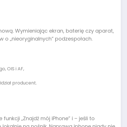
ową. Wymieniając ekran, baterię czy aparat,
w o „nieoryginalnych” podzespołach.
, OIS i AF,
idział producent.
nkcji „Znajdź mój iPhone” i – jeśli to
 lokalnie na nośnik. Naprawa iphone nigdy nie