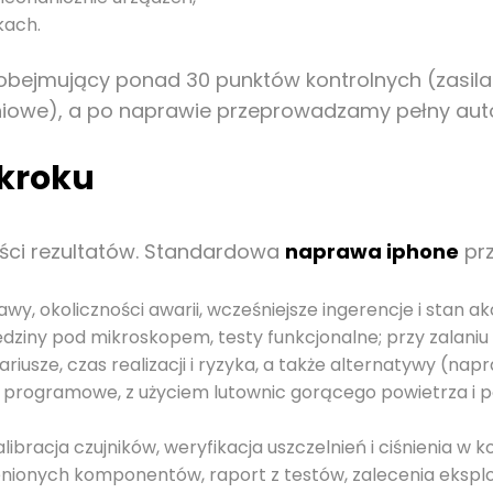
kach.
bejmujący ponad 30 punktów kontrolnych (zasilan
niowe), a po naprawie przeprowadzamy pełny autot
 kroku
ości rezultatów. Standardowa
naprawa iphone
prz
wy, okoliczności awarii, wcześniejsze ingerencje i stan a
dziny pod mikroskopem, testy funkcjonalne; przy zalani
iusze, czas realizacji i ryzyka, a także alternatywy (na
 programowe, z użyciem lutownic gorącego powietrza i 
libracja czujników, weryfikacja uszczelnień i ciśnienia w 
enionych komponentów, raport z testów, zalecenia ekspl