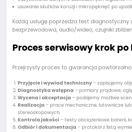
usuwanie skutków korozji i mikropęknięć po upad
Każdą usługę poprzedza test diagnostyczny o
bezprzewodowa, audio/wideo, czujniki zbliże
Proces serwisowy krok po
Przejrzysty proces to gwarancja powtarzaln
Przyjęcie i wywiad techniczny
– zapisujemy obja
Diagnostyka wstępna
– pomiary prądowe, oglę
Wycena i akceptacja
– podajemy możliwe scenar
Realizacja
– prace mechaniczne, lutownicze lub
stereoskopowych.
Kontrola jakości
– testy obciążeniowe baterii, ka
Odbiór i dokumentacja
– protokół z listą wymi