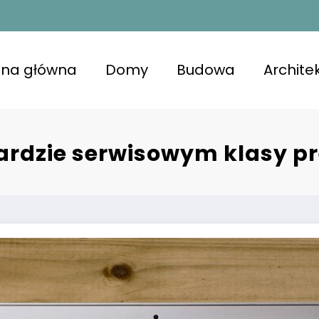
ona główna
Domy
Budowa
Archite
kojna przestrzeń z lśniącymi powierzchniami, u
niająca komfort i zdrowie.
ardzie serwisowym klasy 