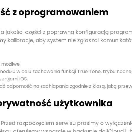
dność z oprogramowaniem
 jakości części z poprawną konfiguracją program
 kalibracje, aby system nie zgłaszał komunikató
o możliwe,
dułu w celu zachowania funkcji True Tone, trybu nocnego
wersjami iOS,
mać odporność na zachlapania zgodnie z klasą, jaką przew
 prywatność użytkownika
rzed rozpoczęciem serwisu prosimy o wyłączenie fu
jscu oferujemy wsparcie w backupie do iCloud lub