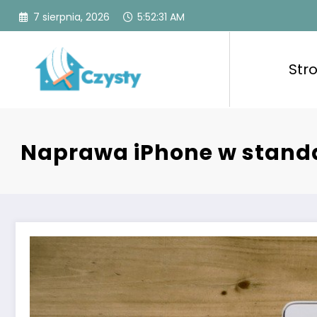
Skip
7 sierpnia, 2026
5:52:32 AM
to
content
Str
Czysty
Czysty dom to spo
powietrzem, zapew
Naprawa iPhone w stand