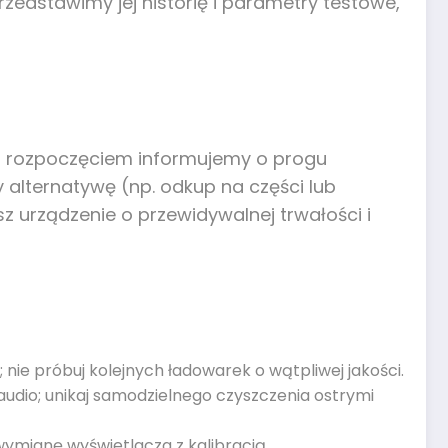
zedstawimy jej historię i parametry testowe,
rzed rozpoczęciem informujemy o progu
 alternatywę (np. odkup na części lub
 urządzenie o przewidywalnej trwałości i
; nie próbuj kolejnych ładowarek o wątpliwej jakości.
 audio; unikaj samodzielnego czyszczenia ostrymi
ymianę wyświetlacza z kalibracją.