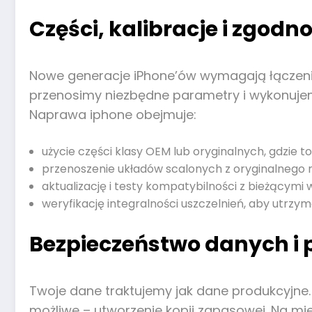
Części, kalibracje i zgo
Nowe generacje iPhone’ów wymagają łączenia
przenosimy niezbędne parametry i wykonujemy
Naprawa iphone obejmuje:
użycie części klasy OEM lub oryginalnych, gdzie t
przenoszenie układów scalonych z oryginalnego mo
aktualizację i testy kompatybilności z bieżącymi 
weryfikację integralności uszczelnień, aby utrzy
Bezpieczeństwo danych i
Twoje dane traktujemy jak dane produkcyjne. P
możliwe – utworzenie kopii zapasowej. Na mie