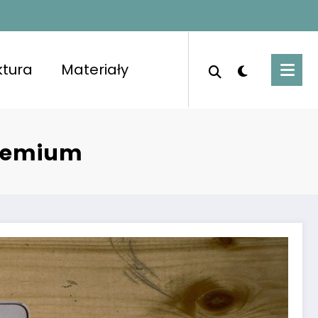
ktura
Materiały
porządkowanymi pomieszczeniami i świeżym
premium