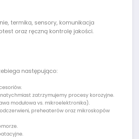
ie, termika, sensory, komunikacja
est oraz ręczną kontrolę jakości.
ebiega następująco:
kcesoriów.
u natychmiast zatrzymujemy procesy korozyjne.
prawa modułowa vs. mikroelektronika).
podczerwieni, preheaterów oraz mikroskopów
komorze.
oatacyjne.