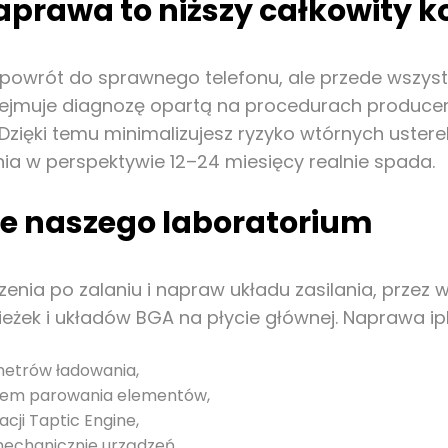
aprawa to niższy całkowity k
 powrót do sprawnego telefonu, ale przede wszystk
muje diagnozę opartą na procedurach producenta,
zięki temu minimalizujesz ryzyko wtórnych ustere
nia w perspektywie 12–24 miesięcy realnie spada.
cje naszego laboratorium
nia po zalaniu i napraw układu zasilania, przez
ieżek i układów BGA na płycie głównej. Naprawa 
metrów ładowania,
niem parowania elementów,
cji Taptic Engine,
mechanicznie urządzeń,