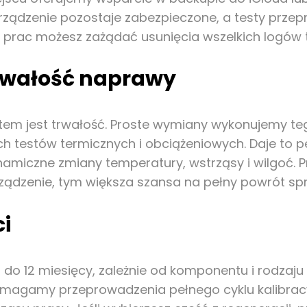
urządzenie pozostaje zabezpieczone, a testy prz
 prac możesz zażądać usunięcia wszelkich logów t
 trwałość naprawy
rytetem jest trwałość. Proste wymiany wykonujem
 testów termicznych i obciążeniowych. Daje to 
miczne zmiany temperatury, wstrząsy i wilgoć. Prz
urządzenie, tym większa szansa na pełny powrót sp
ci
 do 12 miesięcy, zależnie od komponentu i rodzaj
 wymagamy przeprowadzenia pełnego cyklu kalibrac