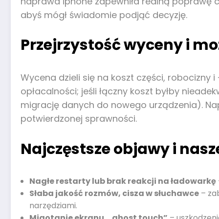
naprawa iphone zapewniła realną poprawę czas
abyś mógł świadomie podjąć decyzję.
Przejrzystość wyceny i mo
Wycena dzieli się na koszt części, robocizny 
opłacalności; jeśli łączny koszt byłby niead
migrację danych do nowego urządzenia). Napr
potwierdzonej sprawności.
Najczęstsze objawy i nas
Nagłe restarty lub brak reakcji na ładowarkę
Słaba jakość rozmów, cisza w słuchawce
– zab
narzędziami.
Migotanie ekranu, „ghost touch”
– uszkodzeni