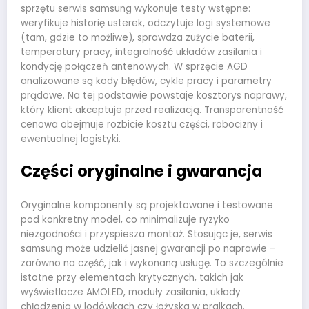
sprzętu serwis samsung wykonuje testy wstępne:
weryfikuje historię usterek, odczytuje logi systemowe
(tam, gdzie to możliwe), sprawdza zużycie baterii,
temperatury pracy, integralność układów zasilania i
kondycję połączeń antenowych. W sprzęcie AGD
analizowane są kody błędów, cykle pracy i parametry
prądowe. Na tej podstawie powstaje kosztorys naprawy,
który klient akceptuje przed realizacją. Transparentność
cenowa obejmuje rozbicie kosztu części, robocizny i
ewentualnej logistyki.
Części oryginalne i gwarancja
Oryginalne komponenty są projektowane i testowane
pod konkretny model, co minimalizuje ryzyko
niezgodności i przyspiesza montaż. Stosując je, serwis
samsung może udzielić jasnej gwarancji po naprawie –
zarówno na część, jak i wykonaną usługę. To szczególnie
istotne przy elementach krytycznych, takich jak
wyświetlacze AMOLED, moduły zasilania, układy
chłodzenia w lodówkach czy łożyska w pralkach.