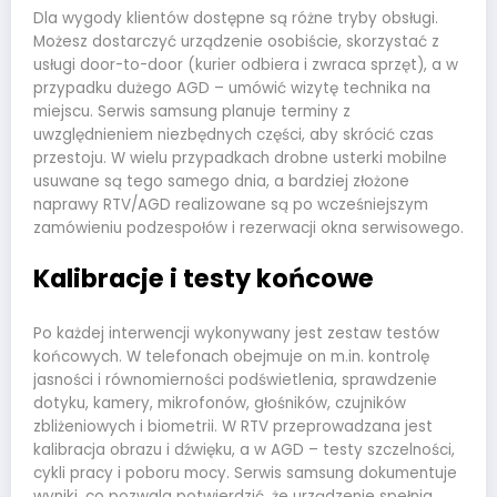
Dla wygody klientów dostępne są różne tryby obsługi.
Możesz dostarczyć urządzenie osobiście, skorzystać z
usługi door-to-door (kurier odbiera i zwraca sprzęt), a w
przypadku dużego AGD – umówić wizytę technika na
miejscu. Serwis samsung planuje terminy z
uwzględnieniem niezbędnych części, aby skrócić czas
przestoju. W wielu przypadkach drobne usterki mobilne
usuwane są tego samego dnia, a bardziej złożone
naprawy RTV/AGD realizowane są po wcześniejszym
zamówieniu podzespołów i rezerwacji okna serwisowego.
Kalibracje i testy końcowe
Po każdej interwencji wykonywany jest zestaw testów
końcowych. W telefonach obejmuje on m.in. kontrolę
jasności i równomierności podświetlenia, sprawdzenie
dotyku, kamery, mikrofonów, głośników, czujników
zbliżeniowych i biometrii. W RTV przeprowadzana jest
kalibracja obrazu i dźwięku, a w AGD – testy szczelności,
cykli pracy i poboru mocy. Serwis samsung dokumentuje
wyniki, co pozwala potwierdzić, że urządzenie spełnia