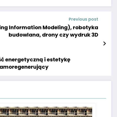
Previous post
ding Information Modeling), robotyka
budowlana, drony czy wydruk 3D
ć energetyczną i estetykę
n samoregenerujący