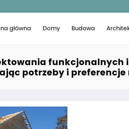
ona główna
Domy
Budowa
Archite
kojna przestrzeń z lśniącymi powierzchniami, u
niająca komfort i zdrowie.
ektowania funkcjonalnych i
ając potrzeby i preferencj