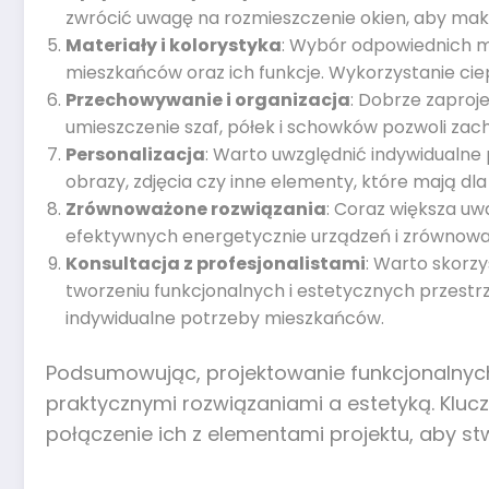
zwrócić uwagę na rozmieszczenie okien, aby maks
Materiały i kolorystyka
: Wybór odpowiednich ma
mieszkańców oraz ich funkcje. Wykorzystanie cie
Przechowywanie i organizacja
: Dobrze zaproj
umieszczenie szaf, półek i schowków pozwoli zac
Personalizacja
: Warto uwzględnić indywidualne
obrazy, zdjęcia czy inne elementy, które mają dla
Zrównoważone rozwiązania
: Coraz większa u
efektywnych energetycznie urządzeń i zrównowa
Konsultacja z profesjonalistami
: Warto skorzy
tworzeniu funkcjonalnych i estetycznych przest
indywidualne potrzeby mieszkańców.
Podsumowując, projektowanie funkcjonalnych
praktycznymi rozwiązaniami a estetyką. Kluc
połączenie ich z elementami projektu, aby s