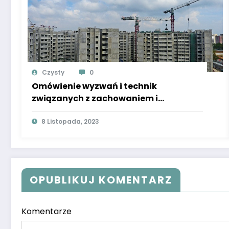
Czysty
0
Omówienie wyzwań i technik
związanych z zachowaniem i
odnawianiem historycznych budowli
oraz zabytków architektonicznych
8 Listopada, 2023
OPUBLIKUJ KOMENTARZ
Komentarze