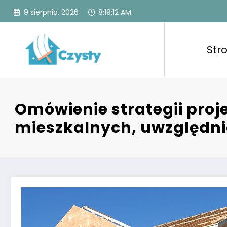
Skip
9 sierpnia, 2026
8:19:13 AM
to
content
Str
Czysty
Czysty dom to spo
powietrzem, zapew
Omówienie strategii proj
mieszkalnych, uwzględni