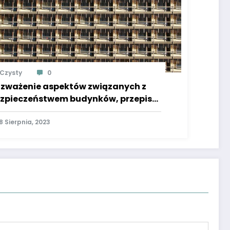
Czysty
0
zważenie aspektów związanych z
zpieczeństwem budynków, przepisy
dowlane, kontrole jakości i
rządzanie ryzykiem
8 Sierpnia, 2023