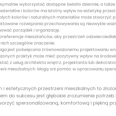
ymalnie wykorzystać dostępne światło dziennie, a także
teriałów i kolorów ma istotny wpływ na estetykę przest
płych kolorów i naturalnych materiałów może stworzyć p
ektowane rozwiązania przechowywania są niezwykle ważn
hować porządek i organizację.
 preferencje mieszkańców, aby przestrzeń odzwierciedla
 nich szczególne znaczenie.
waga jest poświęcana zrównoważonemu projektowaniu wnę
żonych praktyk może mieć pozytywny wpływ na środowis
stać z usług architekta wnętrz, projektanta lub dekorato
rzeni mieszkalnych. Mogą oni pomóc w opracowaniu spers
 i estetycznych przestrzeni mieszkalnych to zło
zem do sukcesu jest głębokie zrozumienie potrzeb 
tworzyć spersonalizowaną, komfortową i piękną prz