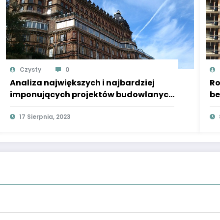
Czysty
0
Analiza największych i najbardziej
Ro
imponujących projektów budowlanych
be
na świecie, takich jak wieże, mosty,
bu
tunele czy kompleksy
17 Sierpnia, 2023
za
infrastrukturalne