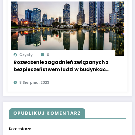
odnawialne źródła energii
Czysty
0
Rozważenie zagadnień związanych z
bezpieczeństwem ludzi w budynkach,
takich jak systemy przeciwpożarowe,
8 Sierpnia, 2023
ewakuacja, dostęp dla
niepełnosprawnych czy analiza
ryzyka
OPUBLIKUJ KOMENTARZ
Komentarze