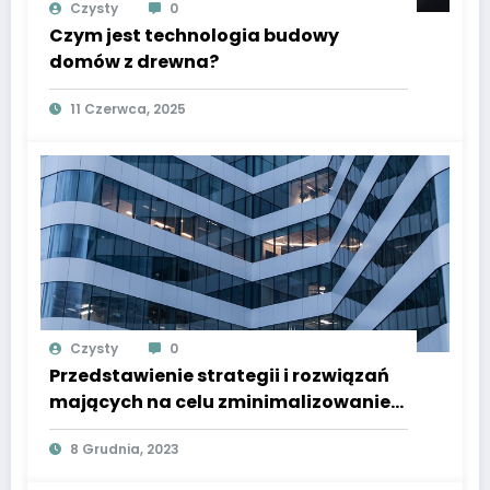
Czysty
0
Czym jest technologia budowy
domów z drewna?
11 Czerwca, 2025
Czysty
0
Przedstawienie strategii i rozwiązań
mających na celu zminimalizowanie
zużycia energii w budynkach poprzez
8 Grudnia, 2023
izolację termiczną, efektywne
systemy grzewcze i chłodzące, oraz