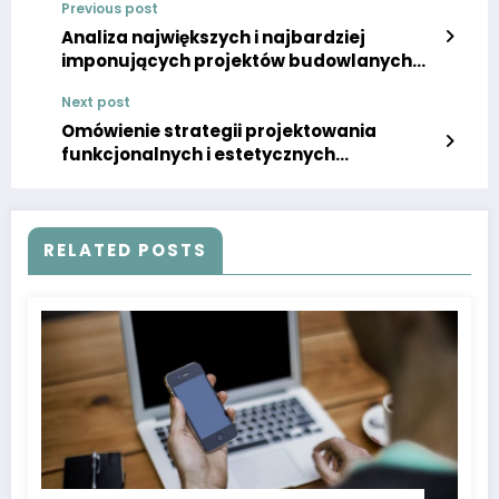
Previous post
Analiza największych i najbardziej
imponujących projektów budowlanych
na świecie, takich jak wieże, mosty, tunele
Next post
czy kompleksy infrastrukturalne
Omówienie strategii projektowania
funkcjonalnych i estetycznych
przestrzeni mieszkalnych, uwzględniając
potrzeby i preferencje mieszkańców
RELATED POSTS