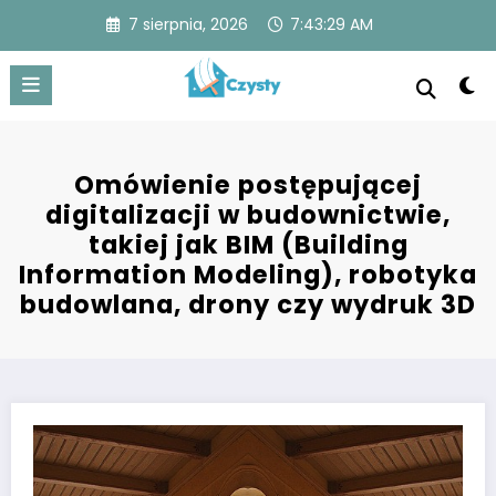
Skip
7 sierpnia, 2026
7:43:29 AM
to
content
Czysty
Czysty dom to spokojna przestrzeń z lśniącymi
powierzchniami, uporządkowanymi pomieszczeniami i
świeżym powietrzem, zapewniająca komfort i zdrowie.
Omówienie postępującej
digitalizacji w budownictwie,
takiej jak BIM (Building
Information Modeling), robotyka
budowlana, drony czy wydruk 3D