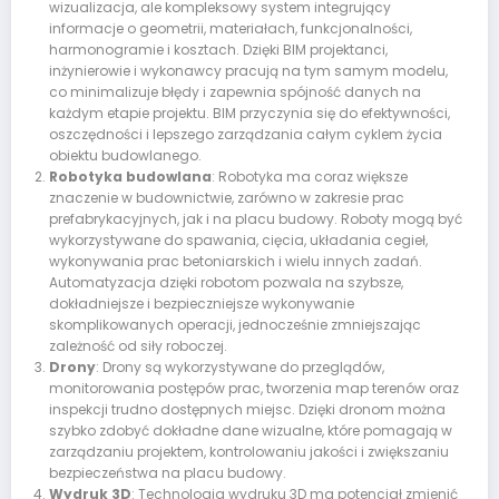
wizualizacja, ale kompleksowy system integrujący
informacje o geometrii, materiałach, funkcjonalności,
harmonogramie i kosztach. Dzięki BIM projektanci,
inżynierowie i wykonawcy pracują na tym samym modelu,
co minimalizuje błędy i zapewnia spójność danych na
każdym etapie projektu. BIM przyczynia się do efektywności,
oszczędności i lepszego zarządzania całym cyklem życia
obiektu budowlanego.
Robotyka budowlana
: Robotyka ma coraz większe
znaczenie w budownictwie, zarówno w zakresie prac
prefabrykacyjnych, jak i na placu budowy. Roboty mogą być
wykorzystywane do spawania, cięcia, układania cegieł,
wykonywania prac betoniarskich i wielu innych zadań.
Automatyzacja dzięki robotom pozwala na szybsze,
dokładniejsze i bezpieczniejsze wykonywanie
skomplikowanych operacji, jednocześnie zmniejszając
zależność od siły roboczej.
Drony
: Drony są wykorzystywane do przeglądów,
monitorowania postępów prac, tworzenia map terenów oraz
inspekcji trudno dostępnych miejsc. Dzięki dronom można
szybko zdobyć dokładne dane wizualne, które pomagają w
zarządzaniu projektem, kontrolowaniu jakości i zwiększaniu
bezpieczeństwa na placu budowy.
Wydruk 3D
: Technologia wydruku 3D ma potencjał zmienić