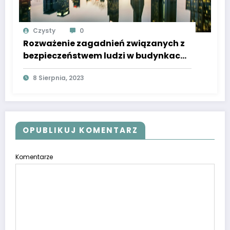
Czysty
0
Rozważenie zagadnień związanych z
bezpieczeństwem ludzi w budynkach,
takich jak systemy przeciwpożarowe,
8 Sierpnia, 2023
ewakuacja, dostęp dla
niepełnosprawnych czy analiza
ryzyka
OPUBLIKUJ KOMENTARZ
Komentarze