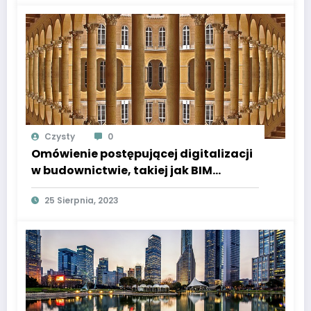
Czysty
0
Omówienie postępującej digitalizacji
w budownictwie, takiej jak BIM
(Building Information Modeling),
25 Sierpnia, 2023
robotyka budowlana, drony czy
wydruk 3D