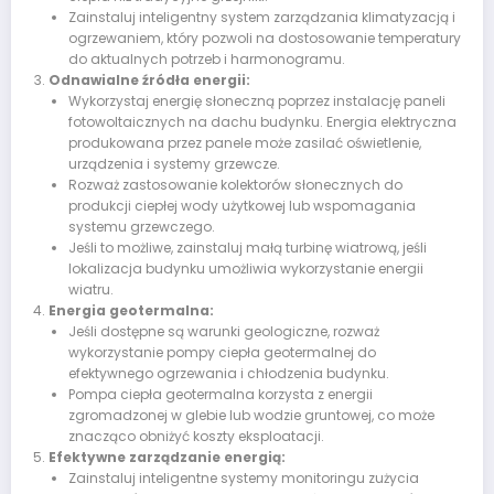
Zainstaluj inteligentny system zarządzania klimatyzacją i
ogrzewaniem, który pozwoli na dostosowanie temperatury
do aktualnych potrzeb i harmonogramu.
Odnawialne źródła energii:
Wykorzystaj energię słoneczną poprzez instalację paneli
fotowoltaicznych na dachu budynku. Energia elektryczna
produkowana przez panele może zasilać oświetlenie,
urządzenia i systemy grzewcze.
Rozważ zastosowanie kolektorów słonecznych do
produkcji ciepłej wody użytkowej lub wspomagania
systemu grzewczego.
Jeśli to możliwe, zainstaluj małą turbinę wiatrową, jeśli
lokalizacja budynku umożliwia wykorzystanie energii
wiatru.
Energia geotermalna:
Jeśli dostępne są warunki geologiczne, rozważ
wykorzystanie pompy ciepła geotermalnej do
efektywnego ogrzewania i chłodzenia budynku.
Pompa ciepła geotermalna korzysta z energii
zgromadzonej w glebie lub wodzie gruntowej, co może
znacząco obniżyć koszty eksploatacji.
Efektywne zarządzanie energią:
Zainstaluj inteligentne systemy monitoringu zużycia