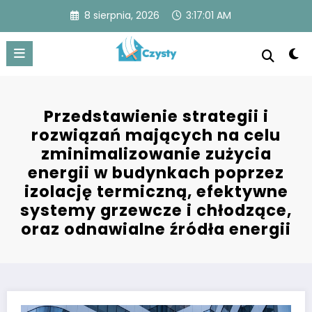
Skip
8 sierpnia, 2026
3:17:01 AM
to
content
Czysty
Czysty dom to spokojna przestrzeń z lśniącymi
powierzchniami, uporządkowanymi pomieszczeniami i
świeżym powietrzem, zapewniająca komfort i zdrowie.
Przedstawienie strategii i
rozwiązań mających na celu
zminimalizowanie zużycia
energii w budynkach poprzez
izolację termiczną, efektywne
systemy grzewcze i chłodzące,
oraz odnawialne źródła energii