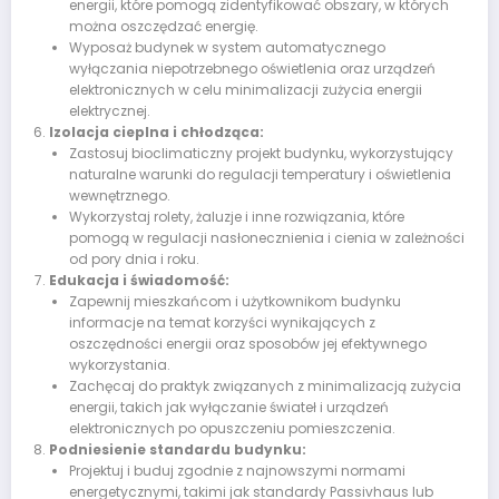
energii, które pomogą zidentyfikować obszary, w których
można oszczędzać energię.
Wyposaż budynek w system automatycznego
wyłączania niepotrzebnego oświetlenia oraz urządzeń
elektronicznych w celu minimalizacji zużycia energii
elektrycznej.
Izolacja cieplna i chłodząca:
Zastosuj bioclimaticzny projekt budynku, wykorzystujący
naturalne warunki do regulacji temperatury i oświetlenia
wewnętrznego.
Wykorzystaj rolety, żaluzje i inne rozwiązania, które
pomogą w regulacji nasłonecznienia i cienia w zależności
od pory dnia i roku.
Edukacja i świadomość:
Zapewnij mieszkańcom i użytkownikom budynku
informacje na temat korzyści wynikających z
oszczędności energii oraz sposobów jej efektywnego
wykorzystania.
Zachęcaj do praktyk związanych z minimalizacją zużycia
energii, takich jak wyłączanie świateł i urządzeń
elektronicznych po opuszczeniu pomieszczenia.
Podniesienie standardu budynku:
Projektuj i buduj zgodnie z najnowszymi normami
energetycznymi, takimi jak standardy Passivhaus lub