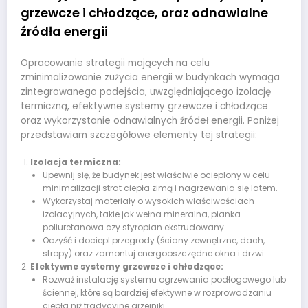
grzewcze i chłodzące, oraz odnawialne
źródła energii
Opracowanie strategii mających na celu
zminimalizowanie zużycia energii w budynkach wymaga
zintegrowanego podejścia, uwzględniającego izolację
termiczną, efektywne systemy grzewcze i chłodzące
oraz wykorzystanie odnawialnych źródeł energii. Poniżej
przedstawiam szczegółowe elementy tej strategii:
Izolacja termiczna:
Upewnij się, że budynek jest właściwie ocieplony w celu
minimalizacji strat ciepła zimą i nagrzewania się latem.
Wykorzystaj materiały o wysokich właściwościach
izolacyjnych, takie jak wełna mineralna, pianka
poliuretanowa czy styropian ekstrudowany.
Oczyść i dociepl przegrody (ściany zewnętrzne, dach,
stropy) oraz zamontuj energooszczędne okna i drzwi.
Efektywne systemy grzewcze i chłodzące:
Rozważ instalację systemu ogrzewania podłogowego lub
ściennej, które są bardziej efektywne w rozprowadzaniu
ciepła niż tradycyjne grzejniki.