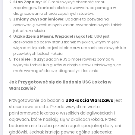
Stan Zapalny:
USG może wykryć obecność stanu
zapalnego w tkankach okołostawowych, co pomaga w
diagnozowaniu chorób zapalnych stawów.
Zmiany Zwyrodnieniowe:
Badanie to pozwala na
obserwację ewentualnych zmian zwyrodnieniowych, takich
jak artroza łokcia.
Uszkodzenia Mięśni, Więzadeł i Łąkotek:
USG jest
doskonałe do oceny stanu tkanek miękkich, w tym mięśni,
więzadeł i łąkotek, co jest istotne przy urazach sportowych lub
przewlekłych bólach łokcia.
Torbiele i Guzy:
Badanie USG może również pomóc w
wykryciu torbieli lub guzów w obrębie stawu łokciowego, co
może wymagać dalszej diagnostyki i leczenia.
Jak Przygotować się do Badania USG Łokcia w
Warszawie?
Przygotowanie do badania
USG łokcia Warszawa
jest
stosunkowo proste. Przede wszystkim warto
poinformować lekarza o wszelkich dolegliwościach i
objawach, które nasilają się w okolicach łokcia. Przed
badaniem nie trzeba przestrzegać specjalnej diety ani
głodówki. Jednak istnieją pewne ogólne zalecenia: