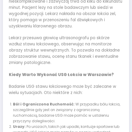
nieskomplikowane i zazwyczaj trwa od kilku do kilkunastu
minut. Pacjent leży na stole badawczym lub siedzi w
wygodnej pozycji. Lekarz nakłada na obszar łokcia żel,
który pomaga w przenoszeniu fal dźwiękowych i
uzyskiwaniu klarownego obrazu.
Lekarz przesuwa głowicę ultrasonografu po skórze
wzdłuż stawu łokciowego, obserwując na monitorze
obrazy struktur wewnętrznych. To pozwala na dokładne
zobrazowanie stawu, ocenę stanu tkanek i ewentualne
zmiany patologiczne.
Kiedy Warto Wykonać USG Łokcia w Warszawie?
Badanie USG stawu łokciowego może być zalecane w
wielu sytuacjach. Oto niektóre z nich:
Ból i Ograniczona Ruchomość:
W przypadku bólu łokcia,
szczególnie gdy jest on związany z ograniczoną
ruchomością, badanie USG może pomóc w ustaleniu
przyczyny dolegliwości.
Urazy:
Po urazach, takich jak upadki, kontuzje sportowe lub