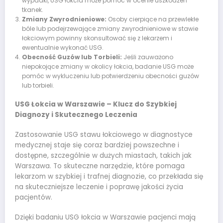
wypadki, USG łokcia może pomóc w ocenie uszkodzeń
tkanek.
Zmiany Zwyrodnieniowe:
Osoby cierpiące na przewlekłe
bóle lub podejrzewające zmiany zwyrodnieniowe w stawie
łokciowym powinny skonsultować się z lekarzem i
ewentualnie wykonać USG.
Obecność Guzów lub Torbieli:
Jeśli zauważono
niepokojące zmiany w okolicy łokcia, badanie USG może
pomóc w wykluczeniu lub potwierdzeniu obecności guzów
lub torbieli.
USG Łokcia w Warszawie – Klucz do Szybkiej
Diagnozy i Skutecznego Leczenia
Zastosowanie USG stawu łokciowego w diagnostyce
medycznej staje się coraz bardziej powszechne i
dostępne, szczególnie w dużych miastach, takich jak
Warszawa. To skuteczne narzędzie, które pomaga
lekarzom w szybkiej i trafnej diagnozie, co przekłada się
na skuteczniejsze leczenie i poprawę jakości życia
pacjentów.
Dzięki badaniu USG łokcia w Warszawie pacjenci mają