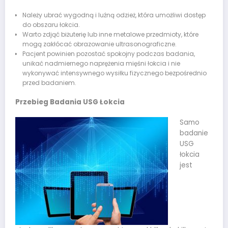
Należy ubrać wygodną i luźną odzież, która umożliwi dostęp
do obszaru łokcia.
Warto zdjąć biżuterię lub inne metalowe przedmioty, które
mogą zakłócać obrazowanie ultrasonograficzne.
Pacjent powinien pozostać spokojny podczas badania,
unikać nadmiernego naprężenia mięśni łokcia i nie
wykonywać intensywnego wysiłku fizycznego bezpośrednio
przed badaniem.
Przebieg Badania USG Łokcia
Samo
badanie
USG
łokcia
jest