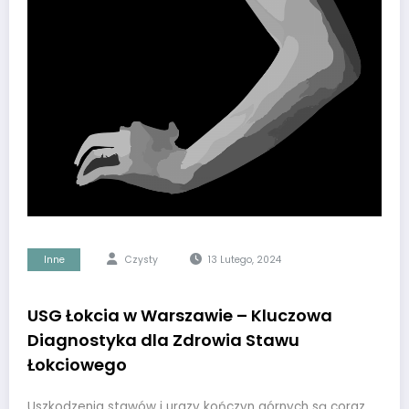
Inne
Czysty
13 Lutego, 2024
USG Łokcia w Warszawie – Kluczowa
Diagnostyka dla Zdrowia Stawu
Łokciowego
Uszkodzenia stawów i urazy kończyn górnych są coraz