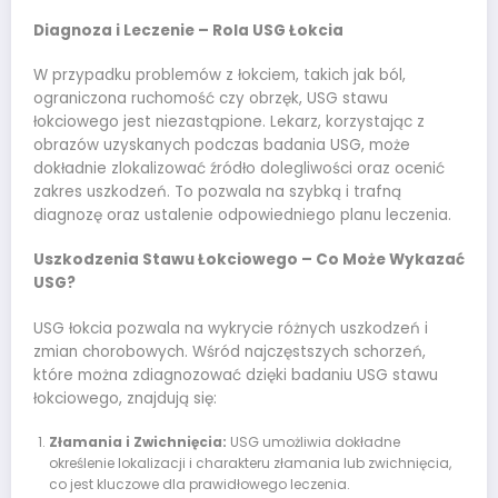
Diagnoza i Leczenie – Rola USG Łokcia
W przypadku problemów z łokciem, takich jak ból,
ograniczona ruchomość czy obrzęk, USG stawu
łokciowego jest niezastąpione. Lekarz, korzystając z
obrazów uzyskanych podczas badania USG, może
dokładnie zlokalizować źródło dolegliwości oraz ocenić
zakres uszkodzeń. To pozwala na szybką i trafną
diagnozę oraz ustalenie odpowiedniego planu leczenia.
Uszkodzenia Stawu Łokciowego – Co Może Wykazać
USG?
USG łokcia pozwala na wykrycie różnych uszkodzeń i
zmian chorobowych. Wśród najczęstszych schorzeń,
które można zdiagnozować dzięki badaniu USG stawu
łokciowego, znajdują się:
Złamania i Zwichnięcia:
USG umożliwia dokładne
określenie lokalizacji i charakteru złamania lub zwichnięcia,
co jest kluczowe dla prawidłowego leczenia.