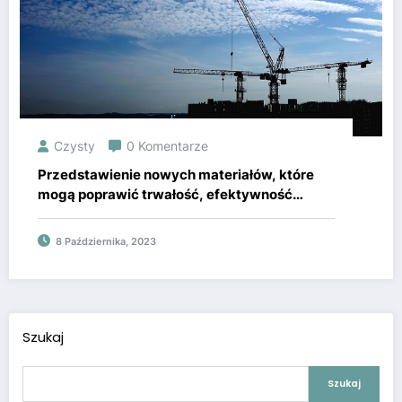
Czysty
0 Komentarze
Przedstawienie nowych materiałów, które
mogą poprawić trwałość, efektywność
energetyczną i estetykę budynków, takich
jak inteligentne szkło, materiały
8 Października, 2023
fotokatalityczne czy beton
samoregenerujący
Szukaj
Szukaj