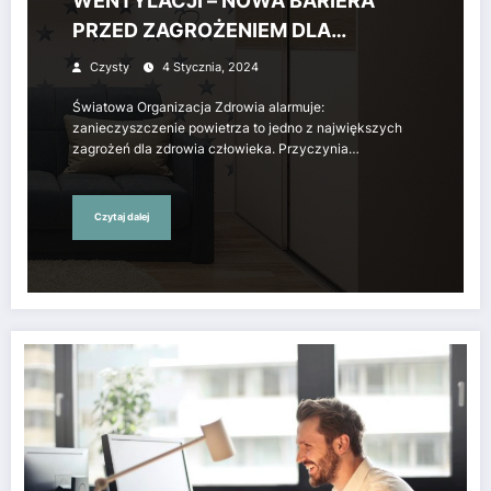
WENTYLACJI – NOWA BARIERA
PRZED ZAGROŻENIEM DLA
ZDROWIA
Czysty
4 Stycznia, 2024
Światowa Organizacja Zdrowia alarmuje:
zanieczyszczenie powietrza to jedno z największych
zagrożeń dla zdrowia człowieka. Przyczynia…
Czytaj dalej