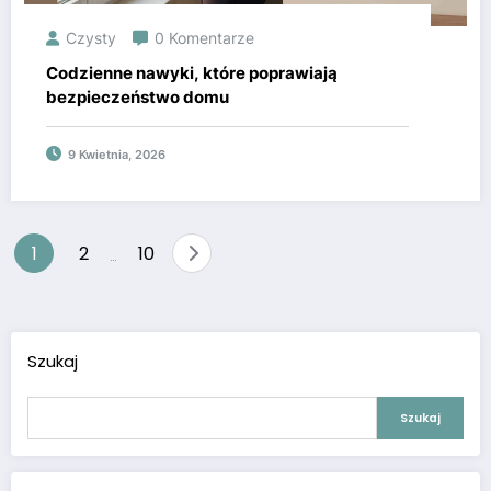
Czysty
0 Komentarze
Codzienne nawyki, które poprawiają
bezpieczeństwo domu
9 Kwietnia, 2026
Nawigacja
1
2
10
…
po
wpisach
Szukaj
Szukaj