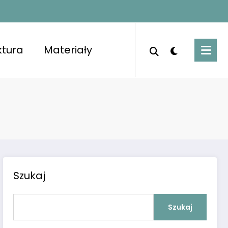
ktura
Materiały
porządkowanymi pomieszczeniami i świeżym
Szukaj
Szukaj