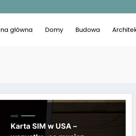
ona główna
Domy
Budowa
Archite
kojna przestrzeń z lśniącymi powierzchniami, u
niająca komfort i zdrowie.
INNE
Karta SIM w USA –