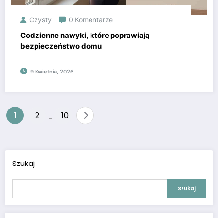
Czysty
0 Komentarze
Codzienne nawyki, które poprawiają
bezpieczeństwo domu
9 Kwietnia, 2026
Nawigacja
1
2
10
…
po
wpisach
Szukaj
Szukaj