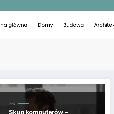
ona główna
Domy
Budowa
Archite
kojna przestrzeń z lśniącymi powierzchniami, u
niająca komfort i zdrowie.
kea.pl
INNE
Skup komputerów –