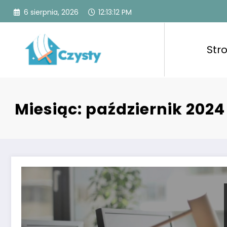
Skip
6 sierpnia, 2026
12:13:13 PM
to
content
Str
Czysty
Czysty dom to spo
powietrzem, zapew
Miesiąc:
październik 2024
Skup komputerów – profesjonalne rozwiązania z sel