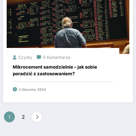
Czysty
0 Komentarze
Mikrocement samodzielnie – jak sobie
poradzić z zastosowaniem?
2 Stycznia, 2024
Nawigacja
1
2
po
wpisach