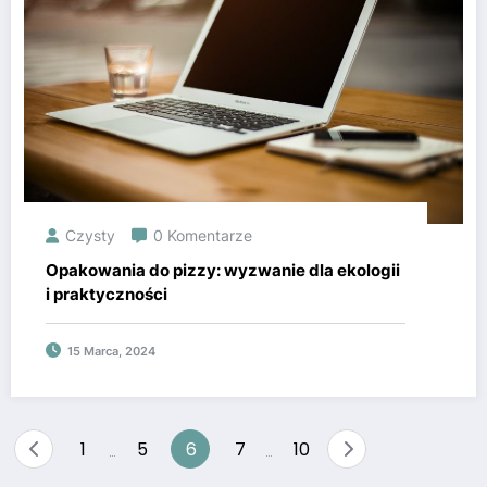
Czysty
0 Komentarze
Opakowania do pizzy: wyzwanie dla ekologii
i praktyczności
15 Marca, 2024
Nawigacja
1
5
6
7
10
…
…
po